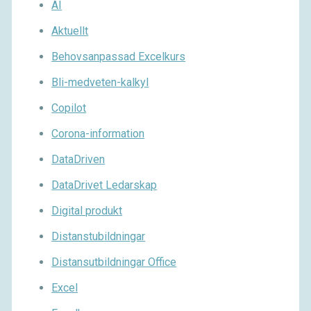
AI
Aktuellt
Behovsanpassad Excelkurs
Bli-medveten-kalkyl
Copilot
Corona-information
DataDriven
DataDrivet Ledarskap
Digital produkt
Distanstubildningar
Distansutbildningar Office
Excel