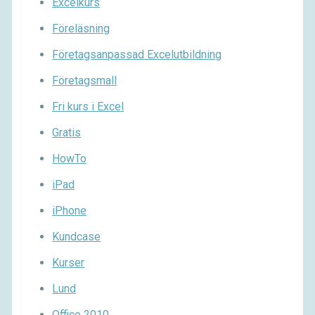
Excelkurs
Föreläsning
Företagsanpassad Excelutbildning
Företagsmall
Fri kurs i Excel
Gratis
HowTo
iPad
iPhone
Kundcase
Kurser
Lund
Office 2010