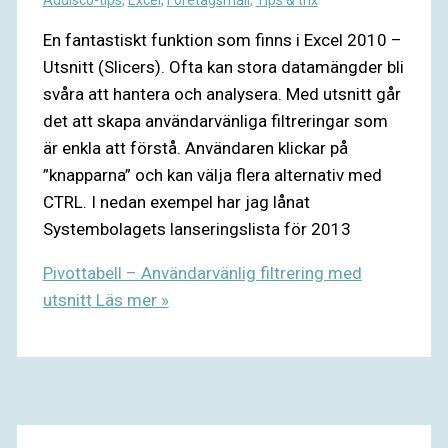
Addisco-tips
,
Excel
,
Företagsmall
,
Tips & trix
En fantastiskt funktion som finns i Excel 2010 –
Utsnitt (Slicers). Ofta kan stora datamängder bli
svåra att hantera och analysera. Med utsnitt går
det att skapa användarvänliga filtreringar som
är enkla att förstå. Användaren klickar på
”knapparna” och kan välja flera alternativ med
CTRL. I nedan exempel har jag lånat
Systembolagets lanseringslista för 2013
Pivottabell – Användarvänlig filtrering med
utsnitt
Läs mer »