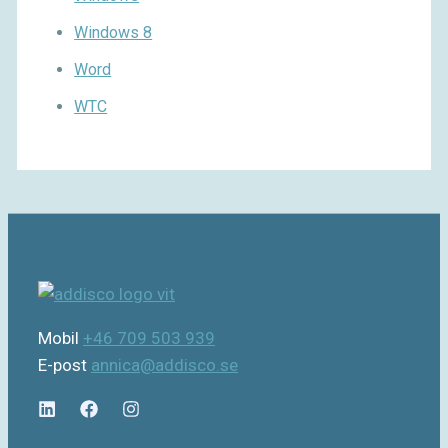
Windows 8
Word
WTC
Mobil
+46 709 503 939
E-post
annica@addisco.se