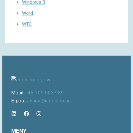
Windows 8
Word
WTC
Mobil
+46 709 503 939
E-post
annica@addisco.se
MENY