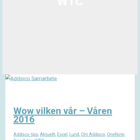
WTC
Wow vilken vår – Våren
2016
Addisco-tips
,
Aktuellt
,
Excel
,
Lund
,
Om Addisco
,
OneNote
,