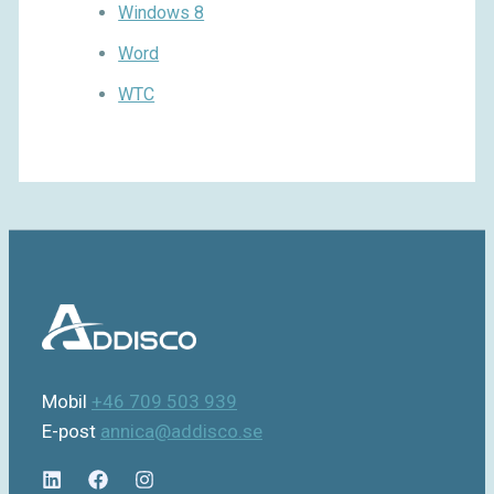
Windows 8
Word
WTC
Mobil
+46 709 503 939
E-post
annica@addisco.se