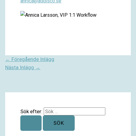
annica@addisco.se
←
Föregående Inlägg
Nästa Inlägg
→
Sök efter: