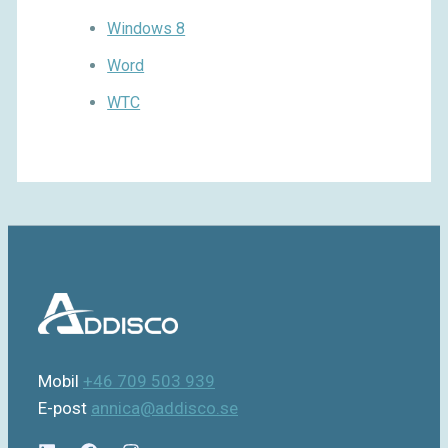
Windows 8
Word
WTC
Mobil
+46 709 503 939
E-post
annica@addisco.se