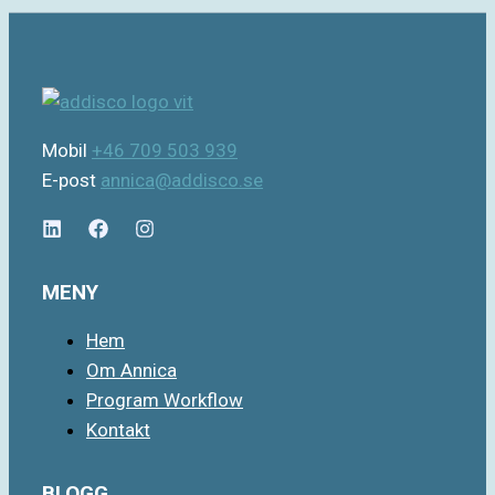
Mobil
+46 709 503 939
E-post
annica@addisco.se
MENY
Hem
Om Annica
Program Workflow
Kontakt
BLOGG