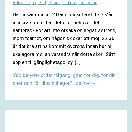
Addisco-tips
,
iPad
,
iPhone
,
Outlook
,
Tips & trix
Har ni samma bild? Har ni diskuterat det? Mår
alla bra som ni har det eller behöver det
hanteras? För att inte orsaka en negativ stress,
inom teamet, om någon skickar ett mejl 22:30
är det bra att ha kommit överens innan hur ni
ska agera mellan varandra när detta sker. Sätt
upp en tillgänglighetspolicy. […]
Vad betyder ordet tillgänglighet för dig, för din
chef och för dina kollegor?
Läs mer »