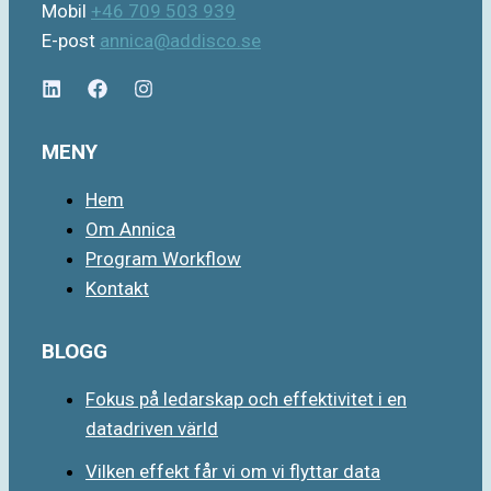
Mobil
+46 709 503 939
E-post
annica@addisco.se
MENY
Hem
Om Annica
Program Workflow
Kontakt
BLOGG
Fokus på ledarskap och effektivitet i en
datadriven värld
Vilken effekt får vi om vi flyttar data