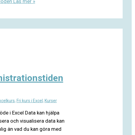
flöden
Läs mer »
nistrationstiden
xcelkurs
,
Fri kurs i Excel
,
Kurser
de i Excel Data kan hjälpa
sera och visualisera data kan
nlig än vad du kan göra med