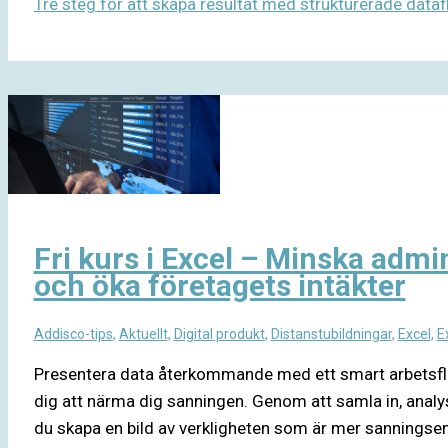
Tre steg för att skapa resultat med strukturerade data
Fri kurs i Excel – Minska admi
och öka företagets intäkter
Addisco-tips
,
Aktuellt
,
Digital produkt
,
Distanstubildningar
,
Excel
,
E
Presentera data återkommande med ett smart arbetsflö
dig att närma dig sanningen. Genom att samla in, analy
du skapa en bild av verkligheten som är mer sanningse