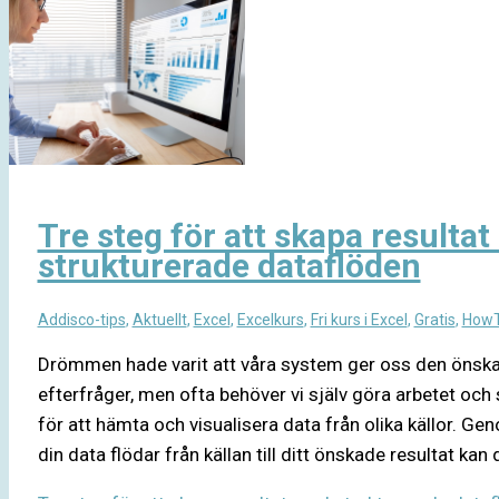
Tre steg för att skapa resulta
strukturerade dataflöden
Addisco-tips
,
Aktuellt
,
Excel
,
Excelkurs
,
Fri kurs i Excel
,
Gratis
,
How
Drömmen hade varit att våra system ger oss den önskade
efterfråger, men ofta behöver vi själv göra arbetet och
för att hämta och visualisera data från olika källor. Ge
din data flödar från källan till ditt önskade resultat kan