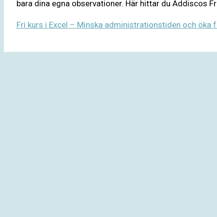
bara dina egna observationer. Här hittar du Addiscos Fr
Fri kurs i Excel – Minska administrationstiden och öka 