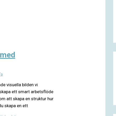
t med
To
 visuella bilden vi
 skapa ett smart arbetsflöde
nom att skapa en struktur hur
 du skapa en ett