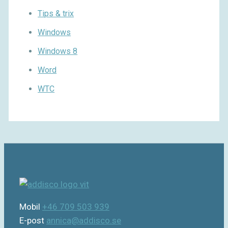
Tips & trix
Windows
Windows 8
Word
WTC
Mobil
+46 709 503 939
E-post
annica@addisco.se