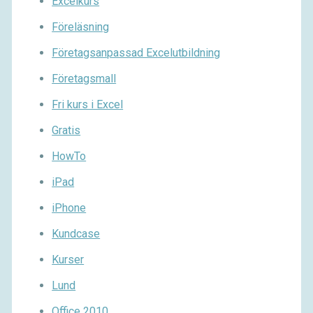
Excelkurs
Föreläsning
Företagsanpassad Excelutbildning
Företagsmall
Fri kurs i Excel
Gratis
HowTo
iPad
iPhone
Kundcase
Kurser
Lund
Office 2010