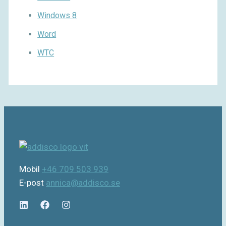
Windows 8
Word
WTC
Mobil
+46 709 503 939
E-post
annica@addisco.se