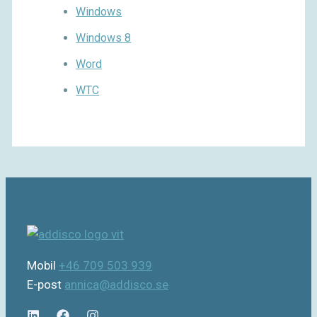
Windows
Windows 8
Word
WTC
Mobil
+46 709 503 939
E-post
annica@addisco.se