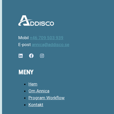
Mobil
+46 709 503 939
E-post
annica@addisco.se
MENY
Hem
Om Annica
Program Workflow
Kontakt