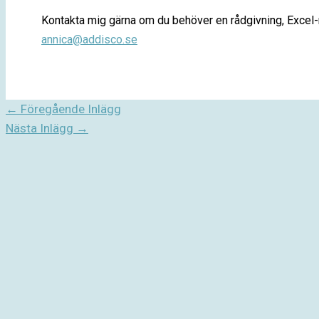
Kontakta mig gärna om du behöver en rådgivning, Excel-m
annica@addisco.se
←
Föregående Inlägg
Nästa Inlägg
→