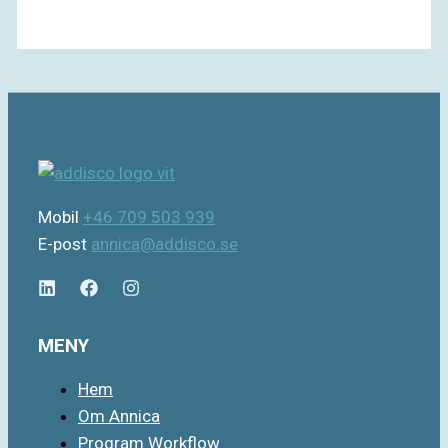
Mobil
+46 709 503 939
E-post
annica@addisco.se
MENY
Hem
Om Annica
Program Workflow