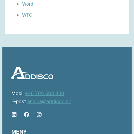
Word
WTC
Mobil
+46 709 503 939
E-post
annica@addisco.se
MENY