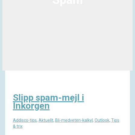
Slipp spam-mejl i
Inkorgen
Addisco-tips
,
Aktuellt
,
Bli-medveten-kalkyl
,
Outlook
,
Tips
& trix