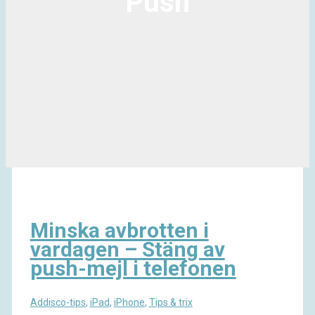
Push
Minska avbrotten i
vardagen – Stäng av
push-mejl i telefonen
Addisco-tips
,
iPad
,
iPhone
,
Tips & trix