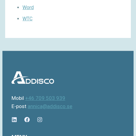
Word
WTC
Mobil
+46 709 503 939
E-post
annica@addisco.se