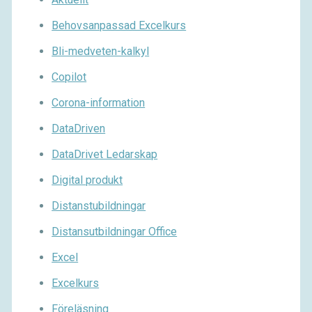
Behovsanpassad Excelkurs
Bli-medveten-kalkyl
Copilot
Corona-information
DataDriven
DataDrivet Ledarskap
Digital produkt
Distanstubildningar
Distansutbildningar Office
Excel
Excelkurs
Föreläsning