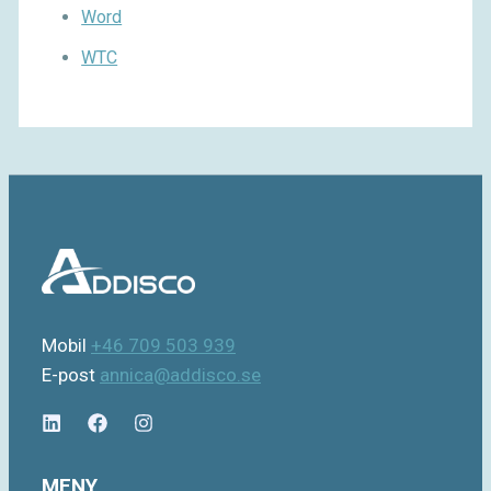
Word
WTC
Mobil
+46 709 503 939
E-post
annica@addisco.se
MENY