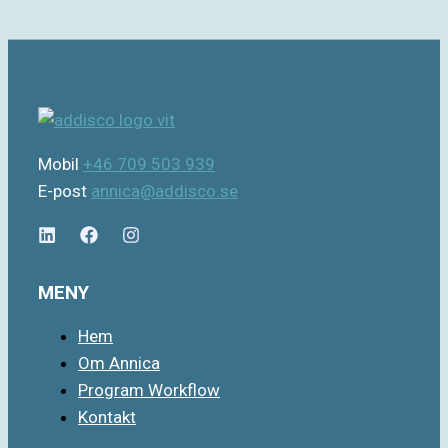
Mobil
+46 709 503 939
E-post
annica@addisco.se
MENY
Hem
Om Annica
Program Workflow
Kontakt