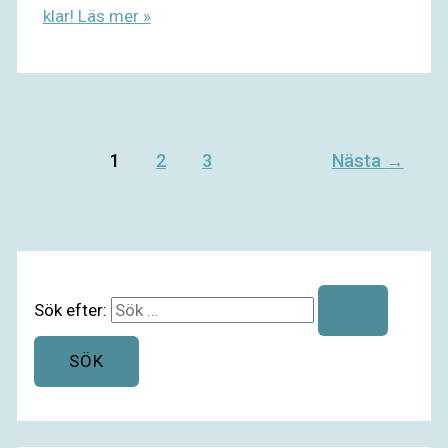
klar!
Läs mer »
1
2
3
Nästa
→
Sök efter: