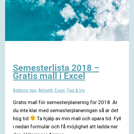
Semesterlista 2018 –
Gratis mall i Excel
Addisco-tips
,
Aktuellt
,
Excel
,
Tips & trix
Gratis mall för semesterplanering för 2018. Är
du inte klar med semesterplaneringen så är det
hög tid
Ta hjälp av min mall och spara tid. Fyll
i nedan formulär och få möjlighet att ladda ner