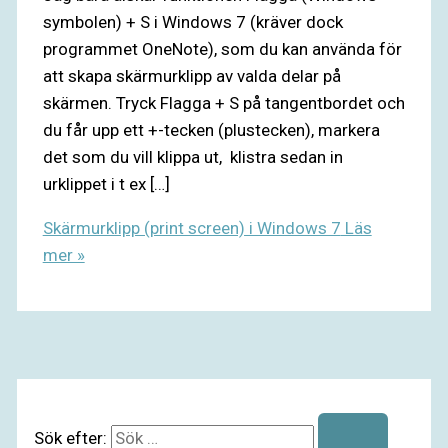
symbolen) + S i Windows 7 (kräver dock
programmet OneNote), som du kan använda för
att skapa skärmurklipp av valda delar på
skärmen. Tryck Flagga + S på tangentbordet och
du får upp ett +-tecken (plustecken), markera
det som du vill klippa ut, klistra sedan in
urklippet i t ex […]
Skärmurklipp (print screen) i Windows 7
Läs
mer »
Sök efter: