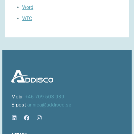
Word
WTC
Mobil
+46 709 503 939
E-post
annica@addisco.se