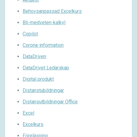
Behovsanpassad Excelkurs
Bli-medveten-kalkyl
Copilot
Corona-information
DataDriven
DataDrivet Ledarskap
Digital produkt
Distanstubildningar
Distansutbildningar Office
Excel
Excelkurs
Föreläsning