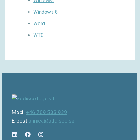
Windows
Windows 8
Word
WTC
Mobil
+46 709 503 939
E-post
annica@addisco.se