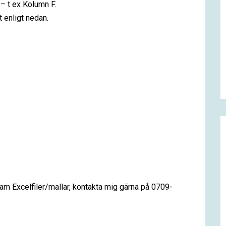
n – t ex Kolumn F.
t enligt nedan.
fram Excelfiler/mallar, kontakta mig gärna på 0709-