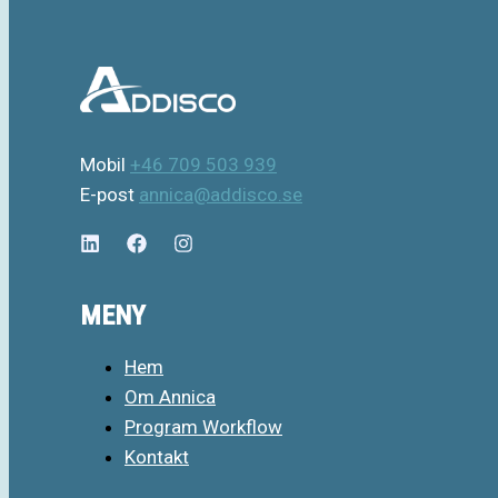
Mobil
+46 709 503 939
E-post
annica@addisco.se
MENY
Hem
Om Annica
Program Workflow
Kontakt