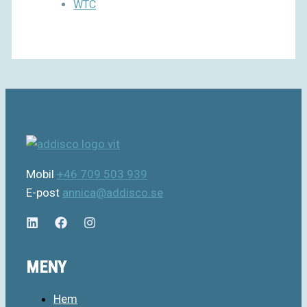
WTC
Mobil
+46 709 503 939
E-post
annica@addisco.se
MENY
Hem