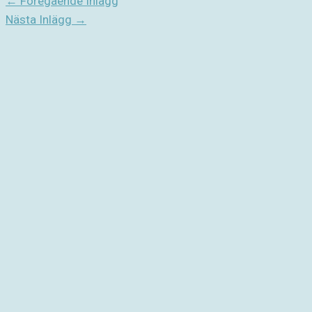
←
Föregående Inlägg
Nästa Inlägg
→