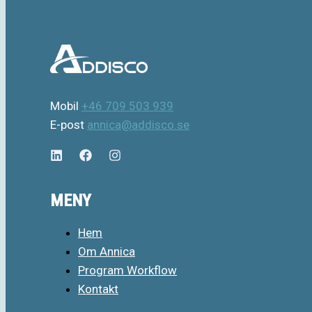
Mobil
+46 709 503 939
E-post
annica@addisco.se
MENY
Hem
Om Annica
Program Workflow
Kontakt