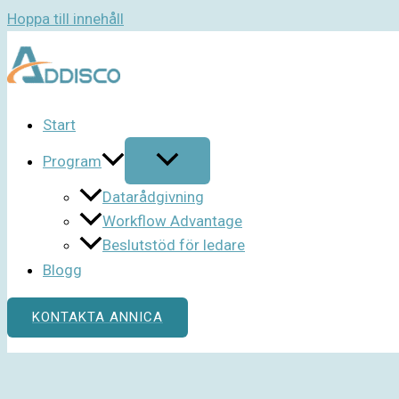
Hoppa till innehåll
Start
Program
Datarådgivning
Workflow Advantage
Beslutstöd för ledare
Blogg
KONTAKTA ANNICA