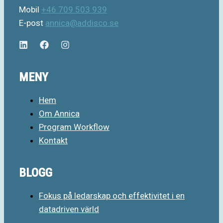
Mobil
+46 709 503 939
E-post
annica@addisco.se
MENY
Hem
Om Annica
Program Workflow
Kontakt
BLOGG
Fokus på ledarskap och effektivitet i en
datadriven värld