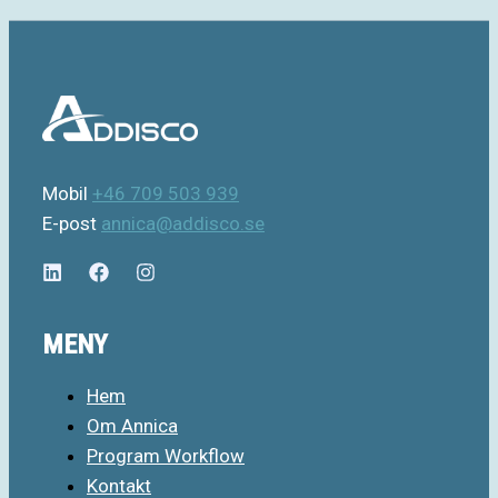
Mobil
+46 709 503 939
E-post
annica@addisco.se
MENY
Hem
Om Annica
Program Workflow
Kontakt