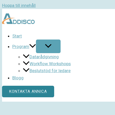
Hoppa till innehåll
Start
Program
Datarådgivning
Workflow Workshops
Beslutstöd för ledare
Blogg
KONTAKTA ANNICA