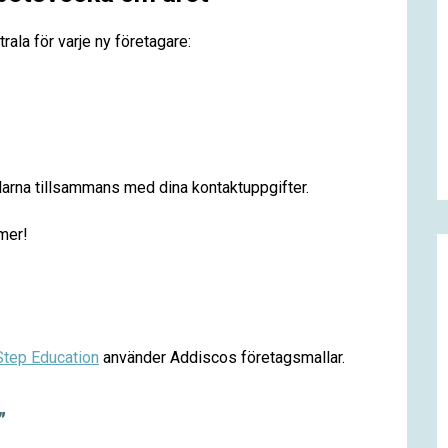
ala för varje ny företagare:
allarna tillsammans med dina kontaktuppgifter.
 mer!
Step Education
använder Addiscos företagsmallar.
”