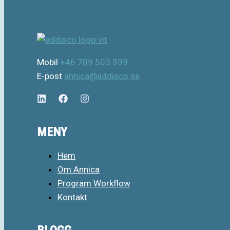
Mobil
+46 709 503 939
E-post
annica@addisco.se
MENY
Hem
Om Annica
Program Workflow
Kontakt