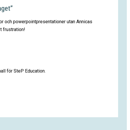
aget”
turor och powerpointpresentationer utan Annicas
t frustration!
all för SteP Education.