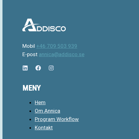
Mobil
+46 709 503 939
E-post
annica@addisco.se
MENY
Hem
Om Annica
Program Workflow
Kontakt