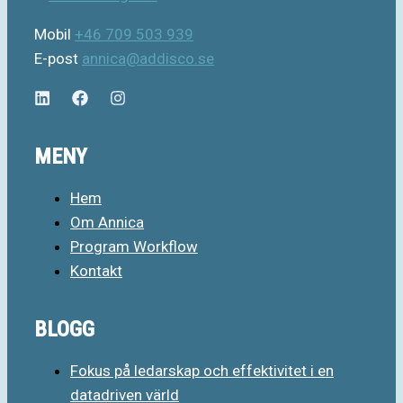
Mobil
+46 709 503 939
E-post
annica@addisco.se
MENY
Hem
Om Annica
Program Workflow
Kontakt
BLOGG
Fokus på ledarskap och effektivitet i en
datadriven värld