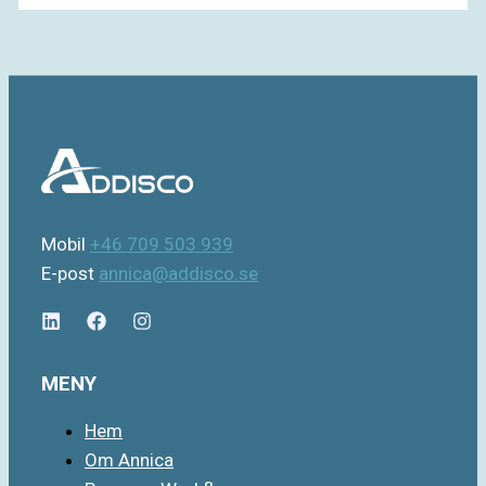
Mobil
+46 709 503 939
E-post
annica@addisco.se
MENY
Hem
Om Annica