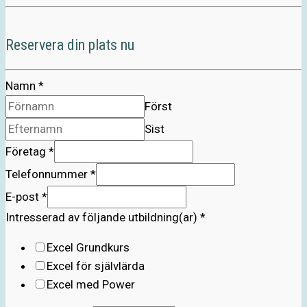
Reservera din plats nu
Namn
*
Först
Sist
Företag
*
Telefonnummer
*
E-post
*
Intresserad av följande utbildning(ar)
*
Excel Grundkurs
Excel för självlärda
Excel med Power