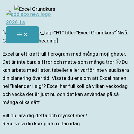
Hoppa
till
innehåll
[lab_heading title_tag=”H1″ title=”Excel Grundkurs”]Nivå:
Grundkurs[/lab_heading]
Excel är ett kraftfulllt program med många möjligheter.
Det är inte bara siffror och matte som många tror 🙂 Du
kan arbeta med listor, tabeller eller varför inte visualisera
din planering över tid. Visste du ens om att Excel har en
hel ”kalender i sig”? Excel har full koll på vilken veckodag
och vecka det är just nu och det kan användas på så
många olika sätt.
Vill du lära dig detta och mycket mer?
Reservera din kursplats redan idag.