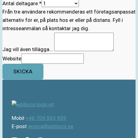
Antal deltagare
*
Från tre användare rekommenderas ett företagsanpassat
alternativ för er, på plats hos er eller på distans. Fyll i
intresseanmälan så kontaktar jag dig.
Jag vill även tillägga...
Website
SKICKA
Mobil
+46 709 503 939
E-post
annica@addisco.se