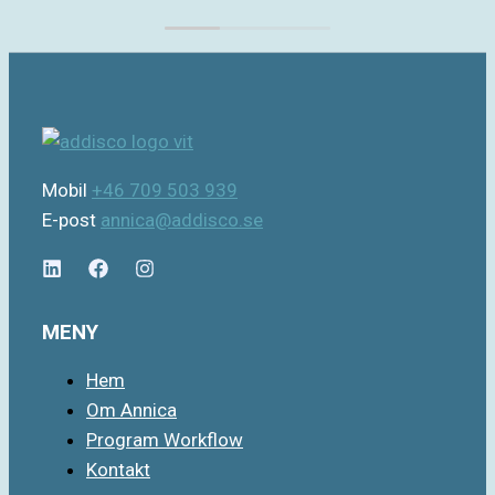
Mobil
+46 709 503 939
E-post
annica@addisco.se
MENY
Hem
Om Annica
Program Workflow
Kontakt