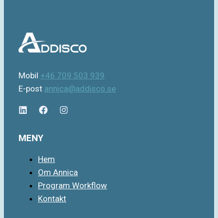
Mobil
+46 709 503 939
E-post
annica@addisco.se
MENY
Hem
Om Annica
Program Workflow
Kontakt